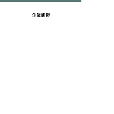
企業研修
Describe the item and include
any relevant details. Click to edit
the text.
スケジュール
dhtn.1020@gmail.com
©2021 by ナガイユミPOP教室。Wix.com で作成されました。
© Copyright