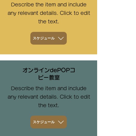
Describe the item and include
any relevant details. Click to edit
the text.
スケジュール
オンラインdePOPコ
ピー教室
Describe the item and include
any relevant details. Click to edit
the text.
スケジュール